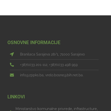
OSNOVNE INFORMACIJE
Branilaca Sarajeva 28/1, 71000 Sarajevo
+387(0)33 201-112, +387(0)33 498 959
info@zppks.ba, vrelo.bosne@bih.net.ba.
LINKOVI
Ministarstvo komunalne privrede, infrastructure,