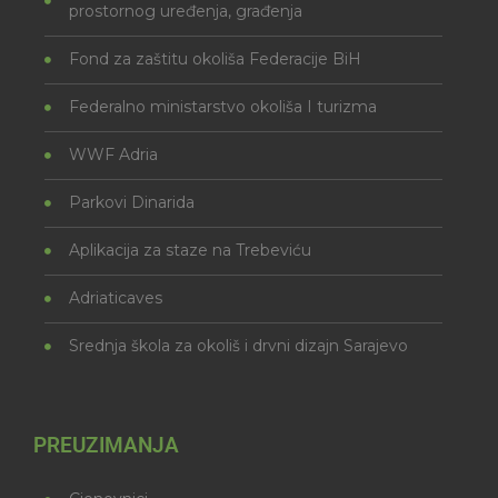
prostornog uređenja, građenja
Fond za zaštitu okoliša Federacije BiH
Federalno ministarstvo okoliša I turizma
WWF Adria
Parkovi Dinarida
Aplikacija za staze na Trebeviću
Adriaticaves
Srednja škola za okoliš i drvni dizajn Sarajevo
PREUZIMANJA