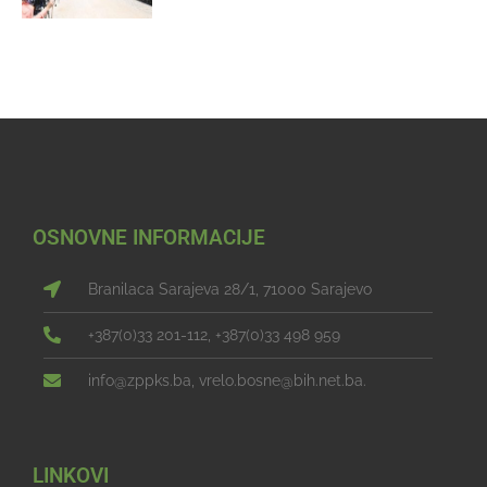
OSNOVNE INFORMACIJE
Branilaca Sarajeva 28/1, 71000 Sarajevo
+387(0)33 201-112, +387(0)33 498 959
info@zppks.ba, vrelo.bosne@bih.net.ba.
LINKOVI