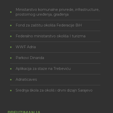
Ministarstvo komunalne privrede, infrastructure,
prostornog uređenja, građenja
Fond za zaštitu okoliša Federacije BiH
Federalno ministarstvo okoliša I turizma
WWF Adria
Parkovi Dinarida
Aplikacija za staze na Trebeviću
Adriaticaves
Srednja škola za okoliš i drvni dizajn Sarajevo
PREUZIMANJA