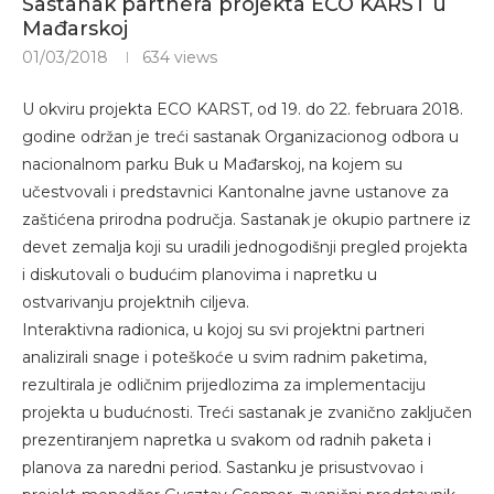
Sastanak partnera projekta ECO KARST u
Mađarskoj
01/03/2018
634
views
U okviru projekta ECO KARST, od 19. do 22. februara 2018.
godine održan je treći sastanak Organizacionog odbora u
nacionalnom parku Buk u Mađarskoj, na kojem su
učestvovali i predstavnici Kantonalne javne ustanove za
zaštićena prirodna područja. Sastanak je okupio partnere iz
devet zemalja koji su uradili jednogodišnji pregled projekta
i diskutovali o budućim planovima i napretku u
ostvarivanju projektnih ciljeva.
Interaktivna radionica, u kojoj su svi projektni partneri
analizirali snage i poteškoće u svim radnim paketima,
rezultirala je odličnim prijedlozima za implementaciju
projekta u budućnosti. Treći sastanak je zvanično zaključen
prezentiranjem napretka u svakom od radnih paketa i
planova za naredni period. Sastanku je prisustvovao i