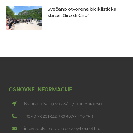
Svečano otvorena biciklistička
staza „Giro di Ćiro“
OSNOVNE INFORMACIJE
Branilaca Sarajeva 28/1, 71000 Sarajevo
+387(0)33 201-112, +387(0)33 498 959
info@zppks.ba, vrelo.bosne@bih.net.ba.