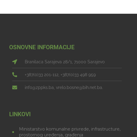
OSNOVNE INFORMACIJE
Branilaca Sarajeva 28/1, 71000 Sarajevo
+387(0)33 201-112, +387(0)33 498 959
info@zppks.ba, vrelo.bosne@bih.net.ba.
LINKOVI
Ministarstvo komunalne privrede, infrastructure,
prostornog uređenja, građenja