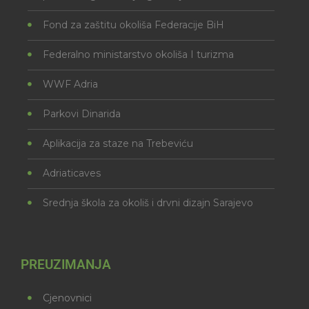
Fond za zaštitu okoliša Federacije BiH
Federalno ministarstvo okoliša I turizma
WWF Adria
Parkovi Dinarida
Aplikacija za staze na Trebeviću
Adriaticaves
Srednja škola za okoliš i drvni dizajn Sarajevo
PREUZIMANJA
Cjenovnici