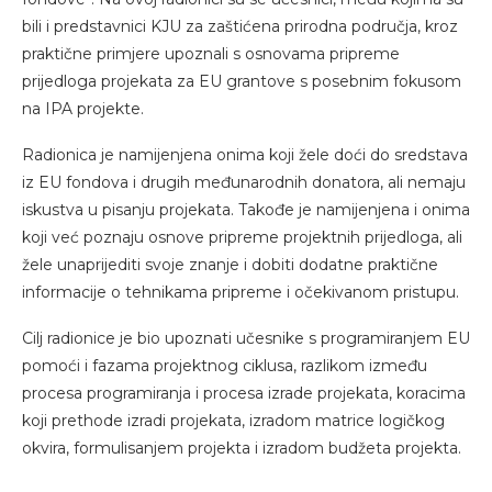
bili i predstavnici KJU za zaštićena prirodna područja, kroz
praktične primjere upoznali s osnovama pripreme
prijedloga projekata za EU grantove s posebnim fokusom
na IPA projekte.
Radionica je namijenjena onima koji žele doći do sredstava
iz EU fondova i drugih međunarodnih donatora, ali nemaju
iskustva u pisanju projekata. Takođe je namijenjena i onima
koji već poznaju osnove pripreme projektnih prijedloga, ali
žele unaprijediti svoje znanje i dobiti dodatne praktične
informacije o tehnikama pripreme i očekivanom pristupu.
Cilj radionice je bio upoznati učesnike s programiranjem EU
pomoći i fazama projektnog ciklusa, razlikom između
procesa programiranja i procesa izrade projekata, koracima
koji prethode izradi projekata, izradom matrice logičkog
okvira, formulisanjem projekta i izradom budžeta projekta.