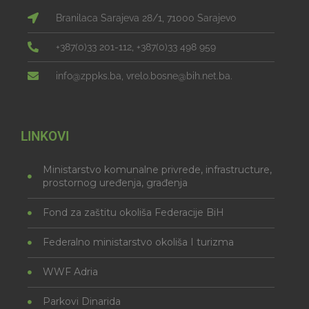
Branilaca Sarajeva 28/1, 71000 Sarajevo
+387(0)33 201-112, +387(0)33 498 959
info@zppks.ba, vrelo.bosne@bih.net.ba.
LINKOVI
Ministarstvo komunalne privrede, infrastructure,
prostornog uređenja, građenja
Fond za zaštitu okoliša Federacije BiH
Federalno ministarstvo okoliša I turizma
WWF Adria
Parkovi Dinarida