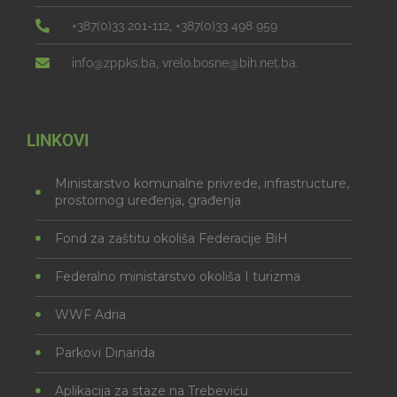
+387(0)33 201-112, +387(0)33 498 959
info@zppks.ba, vrelo.bosne@bih.net.ba.
LINKOVI
Ministarstvo komunalne privrede, infrastructure,
prostornog uređenja, građenja
Fond za zaštitu okoliša Federacije BiH
Federalno ministarstvo okoliša I turizma
WWF Adria
Parkovi Dinarida
Aplikacija za staze na Trebeviću