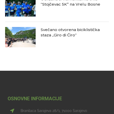
“Stojčevac 5K” na Vrelu Bosne
Svečano otvorena biciklistička
staza „Giro di Ćiro“
OSNOVNE INFORMACIJE
Branilaca Sarajeva 28/1, 71000 Sarajevo