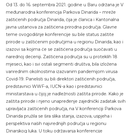
Od 13. do 16. septembra 2021. godine u Baru održana je V
međunarodna konferencija Parkova Dinarida – mreže
zaštićenih područja Dinarida, čija je članica i Kantonalna
javna ustanova za zaštićena prirodna područja. Glavne
teme ovogodišnje konferencije su bile status zaštite
prirode u zaštićenim područjima u regionu Dinarida, kao i
izazovi sa kojima će se zaštićena područja suočavati u
narednoj deceniji. Zaštićena područja su u proteklih 18
mjeseci, kao i svi ostali segmenti društva, bila izložena
vanrednim okolnostima izazvanim pandemijom virusa
Covid-19. Panelisti su bili direktori zaštićenih područja,
predstavnici WWF-a, IUCN-a kao i predstavnici
ministarstava u čijoj je nadležnosti zaštita prirode. Kako je
zaštita prirode i njeno unapređenje zajednički zadatak svih
upravljača zaštićenih područja, na V konferenciji Parkova
Dinarida pružila se šira slika stanja, izazova, uspjeha i
perspektiva naših najvrednijih područja u regionu
Dinarskog luka. U toku održavanja konferencije