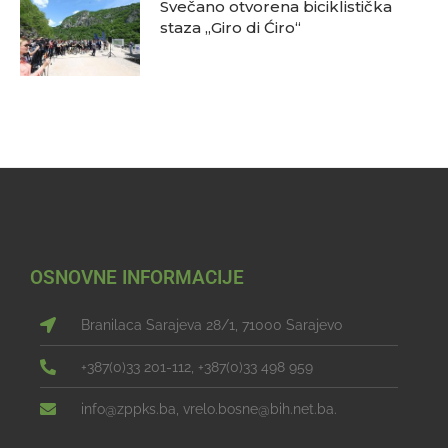
Svečano otvorena biciklistička
staza „Giro di Ćiro“
OSNOVNE INFORMACIJE
Branilaca Sarajeva 28/1, 71000 Sarajevo
+387(0)33 201-112, +387(0)33 498 959
info@zppks.ba, vrelo.bosne@bih.net.ba.