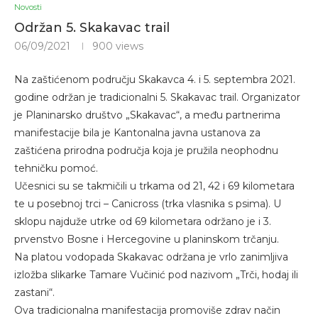
Novosti
Održan 5. Skakavac trail
06/09/2021
900
views
Na zaštićenom području Skakavca 4. i 5. septembra 2021.
godine održan je tradicionalni 5. Skakavac trail. Organizator
je Planinarsko društvo „Skakavac“, a među partnerima
manifestacije bila je Kantonalna javna ustanova za
zaštićena prirodna područja koja je pružila neophodnu
tehničku pomoć.
Učesnici su se takmičili u trkama od 21, 42 i 69 kilometara
te u posebnoj trci – Canicross (trka vlasnika s psima). U
sklopu najduže utrke od 69 kilometara održano je i 3.
prvenstvo Bosne i Hercegovine u planinskom trčanju.
Na platou vodopada Skakavac održana je vrlo zanimljiva
izložba slikarke Tamare Vučinić pod nazivom „Trči, hodaj ili
zastani“.
Ova tradicionalna manifestacija promoviše zdrav način