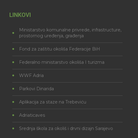
LINKOVI
Ministarstvo komunalne privrede, infrastructure,
prostornog uređenja, građenja
Fond za zaštitu okoliša Federacije BiH
Federalno ministarstvo okoliša I turizma
WWF Adria
Parkovi Dinarida
Aplikacija za staze na Trebeviću
Adriaticaves
Srednja škola za okoliš i drvni dizajn Sarajevo