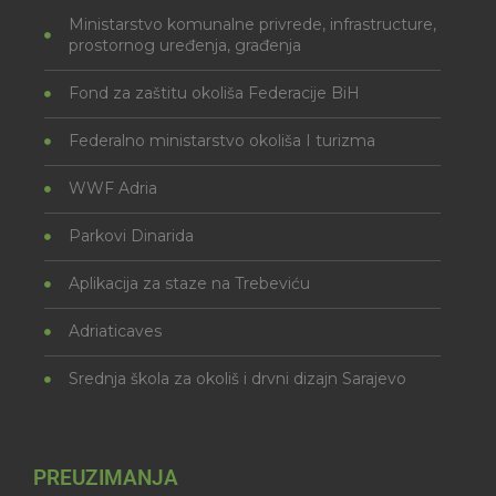
Ministarstvo komunalne privrede, infrastructure,
prostornog uređenja, građenja
Fond za zaštitu okoliša Federacije BiH
Federalno ministarstvo okoliša I turizma
WWF Adria
Parkovi Dinarida
Aplikacija za staze na Trebeviću
Adriaticaves
Srednja škola za okoliš i drvni dizajn Sarajevo
PREUZIMANJA