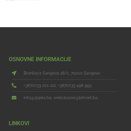
OSNOVNE INFORMACIJE
Branilaca Sarajeva 28/1, 71000 Sarajevo
+387(0)33 201-112, +387(0)33 498 959
info@zppks.ba, vrelo.bosne@bih.net.ba.
LINKOVI