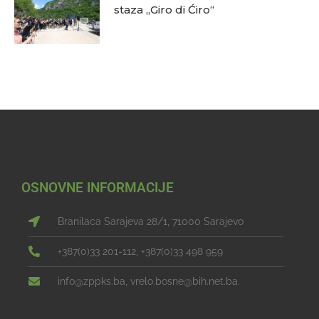
staza „Giro di Ćiro“
OSNOVNE INFORMACIJE
Branilaca Sarajeva 28/1, 71000 Sarajevo
+387(0)33 201-112, +387(0)33 498 959
info@zppks.ba, vrelo.bosne@bih.net.ba.