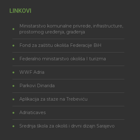
LINKOVI
Ministarstvo komunalne privrede, infrastructure,
prostornog uređenja, građenja
Fond za zaštitu okoliša Federacije BiH
Federalno ministarstvo okoliša I turizma
WWF Adria
Parkovi Dinarida
Aplikacija za staze na Trebeviću
Adriaticaves
Srednja škola za okoliš i drvni dizajn Sarajevo