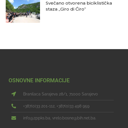
Svečano otvorena biciklistička
staza „Giro di Ćiro“
OSNOVNE INFORMACIJE
Branilaca Sarajeva 28/1, 71000 Sarajevo
+387(0)33 201-112, +387(0)33 498 959
info@zppks.ba, vrelo.bosne@bih.net.ba.