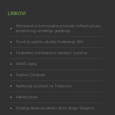
LINKOVI
Ministarstvo komunalne privrede, infrastructure,
prostornog uređenja, građenja
Fond za zaštitu okoliša Federacije BiH
Federalno ministarstvo okoliša I turizma
WWF Adria
Parkovi Dinarida
Aplikacija za staze na Trebeviću
Adriaticaves
Srednja škola za okoliš i drvni dizajn Sarajevo