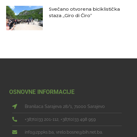
Svečano otvorena biciklistička
staza „Giro di Ćiro“
OSNOVNE INFORMACIJE
Branilaca Sarajeva 28/1, 71000 Sarajevo
+387(0)33 201-112, +387(0)33 498 959
info@zppks.ba, vrelo.bosne@bih.net.ba.