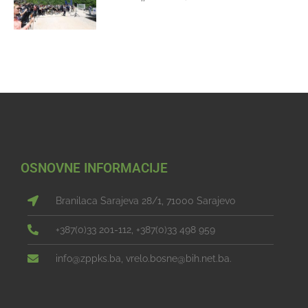
OSNOVNE INFORMACIJE
Branilaca Sarajeva 28/1, 71000 Sarajevo
+387(0)33 201-112, +387(0)33 498 959
info@zppks.ba, vrelo.bosne@bih.net.ba.