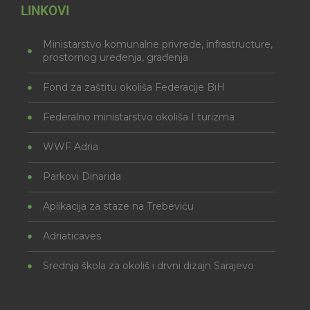
LINKOVI
Ministarstvo komunalne privrede, infrastructure,
prostornog uređenja, građenja
Fond za zaštitu okoliša Federacije BiH
Federalno ministarstvo okoliša I turizma
WWF Adria
Parkovi Dinarida
Aplikacija za staze na Trebeviću
Adriaticaves
Srednja škola za okoliš i drvni dizajn Sarajevo