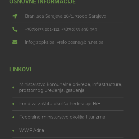
OSNOVNE INFORMACIJE
Branilaca Sarajeva 28/1, 71000 Sarajevo
+387(0)33 201-112, +387(0)33 498 959
info@zppks.ba, vrelo.bosne@bih.net.ba.
LINKOVI
Ministarstvo komunalne privrede, infrastructure,
prostornog uređenja, građenja
Fond za zaštitu okoliša Federacije BiH
Federalno ministarstvo okoliša I turizma
WWF Adria