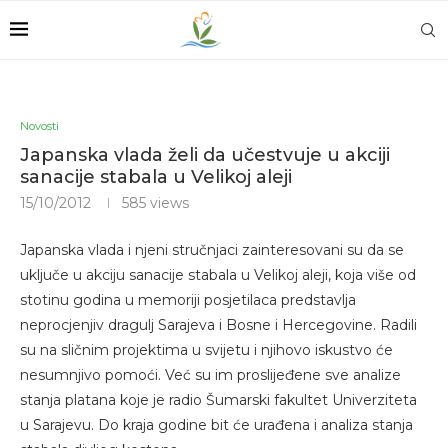
Novosti
Japanska vlada želi da učestvuje u akciji
sanacije stabala u Velikoj aleji
15/10/2012
585
views
Japanska vlada i njeni stručnjaci zainteresovani su da se
uključe u akciju sanacije stabala u Velikoj aleji, koja više od
stotinu godina u memoriji posjetilaca predstavlja
neprocjenjiv dragulj Sarajeva i Bosne i Hercegovine. Radili
su na sličnim projektima u svijetu i njihovo iskustvo će
nesumnjivo pomoći. Već su im proslijeđene sve analize
stanja platana koje je radio Šumarski fakultet Univerziteta
u Sarajevu. Do kraja godine bit će urađena i analiza stanja