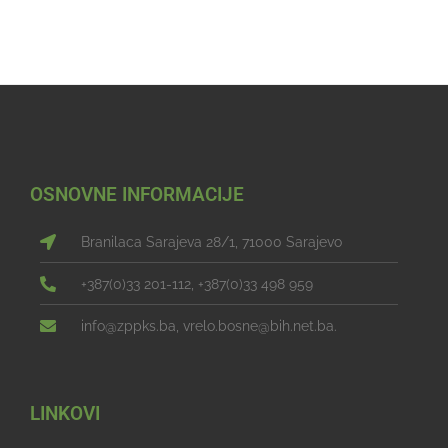
OSNOVNE INFORMACIJE
Branilaca Sarajeva 28/1, 71000 Sarajevo
+387(0)33 201-112, +387(0)33 498 959
info@zppks.ba, vrelo.bosne@bih.net.ba.
LINKOVI