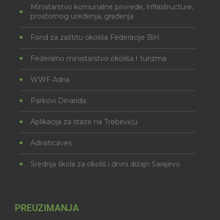
Ministarstvo komunalne privrede, infrastructure,
prostornog uređenja, građenja
Fond za zaštitu okoliša Federacije BiH
Federalno ministarstvo okoliša I turizma
WWF Adria
Parkovi Dinarida
Aplikacija za staze na Trebeviću
Adriaticaves
Srednja škola za okoliš i drvni dizajn Sarajevo
PREUZIMANJA