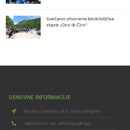
Svečano otvorena biciklistička
staza „Giro di Ćiro“
OSNOVNE INFORMACIJE
Branilaca Sarajeva 28/1, 71000 Sarajevo
+387(0)33 201-112, +387(0)33 498 959