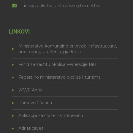
info@zppks.ba, vrelo.bosne@bih.net.ba.
LINKOVI
Ministarstvo komunalne privrede, infrastructure,
prostornog uređenja, građenja
Fond za zaštitu okoliša Federacije BiH
Federalno ministarstvo okoliša I turizma
WWF Adria
Parkovi Dinarida
Aplikacija za staze na Trebeviću
Adriaticaves