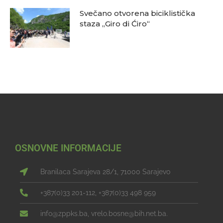
Svečano otvorena biciklistička
staza „Giro di Ćiro“
OSNOVNE INFORMACIJE
Branilaca Sarajeva 28/1, 71000 Sarajevo
+387(0)33 201-112, +387(0)33 498 959
info@zppks.ba, vrelo.bosne@bih.net.ba.