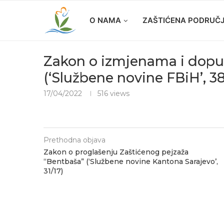
O NAMA
ZAŠTIĆENA PODRUČ
Zakon o izmjenama i dopun
(‘Službene novine FBiH’, 3
17/04/2022
516
views
Prethodna objava
Zakon o proglašenju Zaštićenog pejzaža
“Bentbaša” (‘Službene novine Kantona Sarajevo’,
31/17)