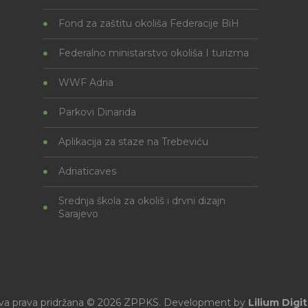
Fond za zaštitu okoliša Federacije BiH
Federalno ministarstvo okoliša I turizma
WWF Adria
Parkovi Dinarida
Aplikacija za staze na Trebeviću
Adriaticaves
Srednja škola za okoliš i drvni dizajn
Sarajevo
va prava pridržana © 2026 ZPPKS. Development by
Lilium Digit