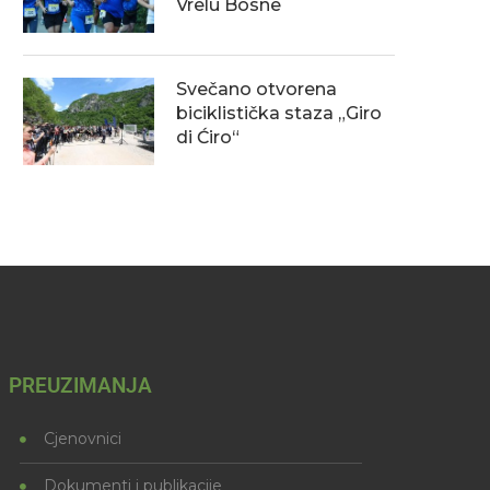
Vrelu Bosne
Svečano otvorena
biciklistička staza „Giro
di Ćiro“
PREUZIMANJA
Cjenovnici
Dokumenti i publikacije