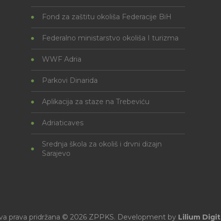
Fond za zaštitu okoliša Federacije BiH
Federalno ministarstvo okoliša I turizma
WWF Adria
Parkovi Dinarida
Aplikacija za staze na Trebeviću
Adriaticaves
Srednja škola za okoliš i drvni dizajn
Sarajevo
va prava pridržana © 2026 ZPPKS. Development by
Lilium Digit