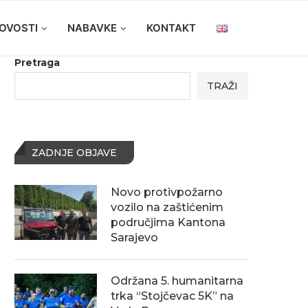
OVOSTI
NABAVKE
KONTAKT
Pretraga
TRAŽI
ZADNJE OBJAVE
Novo protivpožarno
vozilo na zaštićenim
područjima Kantona
Sarajevo
Održana 5. humanitarna
trka “Stojčevac 5K” na