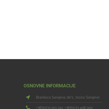
OSNOVNE INFORMACIJE
Branilaca Sarajeva 28/1, 71000 Sarajevo
+387(0)33 201-112, +387(0)33 498 959