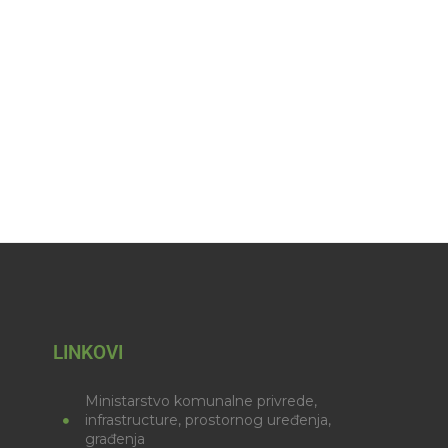
LINKOVI
Ministarstvo komunalne privrede,
infrastructure, prostornog uređenja,
građenja