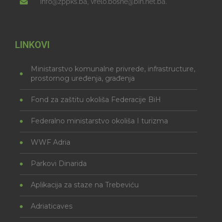
info@zppks.ba, vrelo.bosne@bih.net.ba.
LINKOVI
Ministarstvo komunalne privrede, infrastructure,
prostornog uređenja, građenja
Fond za zaštitu okoliša Federacije BiH
Federalno ministarstvo okoliša I turizma
WWF Adria
Parkovi Dinarida
Aplikacija za staze na Trebeviću
Adriaticaves