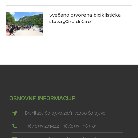
Svečano otvorena biciklistička
staza „Giro di Ćiro“
OSNOVNE INFORMACIJE
Branilaca Sarajeva 28/1, 71000 Sarajevo
+387(0)33 201-112, +387(0)33 498 959