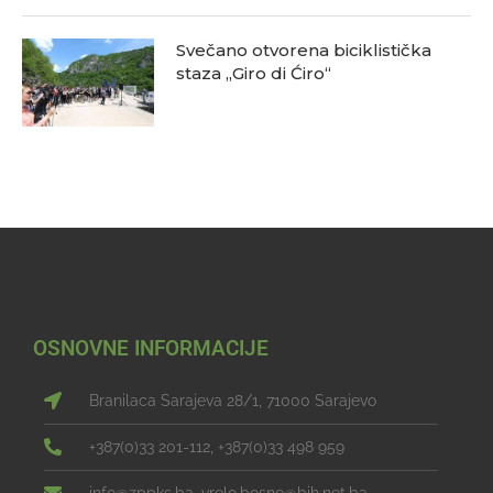
Svečano otvorena biciklistička
staza „Giro di Ćiro“
OSNOVNE INFORMACIJE
Branilaca Sarajeva 28/1, 71000 Sarajevo
+387(0)33 201-112, +387(0)33 498 959