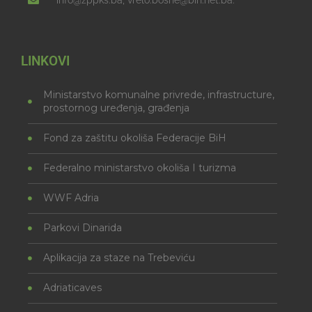
info@zppks.ba, vrelo.bosne@bih.net.ba.
LINKOVI
Ministarstvo komunalne privrede, infrastructure,
prostornog uređenja, građenja
Fond za zaštitu okoliša Federacije BiH
Federalno ministarstvo okoliša I turizma
WWF Adria
Parkovi Dinarida
Aplikacija za staze na Trebeviću
Adriaticaves