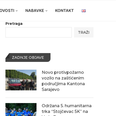
OVOSTI
NABAVKE
KONTAKT
Pretraga
TRAŽI
ZADNJE OBJAVE
Novo protivpožarno
vozilo na zaštićenim
područjima Kantona
Sarajevo
Održana 5. humanitarna
trka “Stojčevac 5K” na