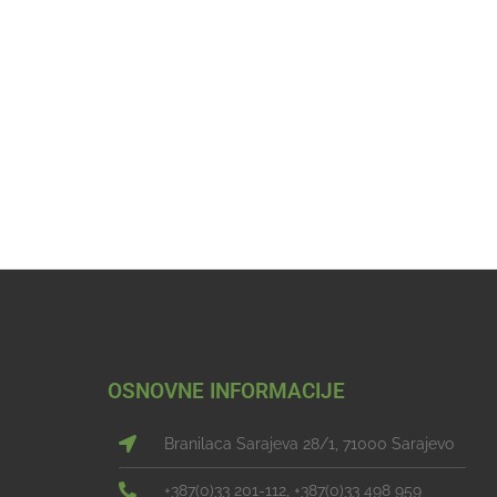
OSNOVNE INFORMACIJE
Branilaca Sarajeva 28/1, 71000 Sarajevo
+387(0)33 201-112, +387(0)33 498 959