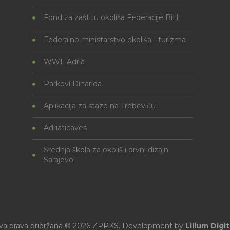
Fond za zaštitu okoliša Federacije BiH
Federalno ministarstvo okoliša I turizma
WWF Adria
Parkovi Dinarida
Aplikacija za staze na Trebeviću
Adriaticaves
Srednja škola za okoliš i drvni dizajn
Sarajevo
va prava pridržana © 2026 ZPPKS. Development by
Lilium Digit