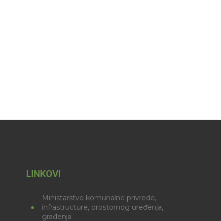
LINKOVI
Ministarstvo komunalne privrede,
infrastructure, prostornog uređenja,
građenja