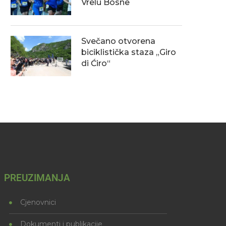
Vrelu Bosne
Svečano otvorena
biciklistička staza „Giro
di Ćiro“
PREUZIMANJA
Cjenovnici
Dokumenti i publikacije