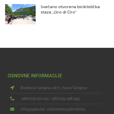
Svečano otvorena biciklistička
staza „Giro di Ćiro“
OSNOVNE INFORMACIJE
Branilaca Sarajeva 28/1, 71000 Sarajevo
+387(0)33 201-112, +387(0)33 498 959
info@zppks.ba, vrelo.bosne@bih.net.ba.