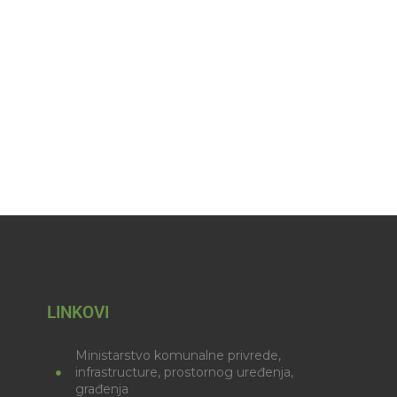
LINKOVI
Ministarstvo komunalne privrede,
infrastructure, prostornog uređenja,
građenja