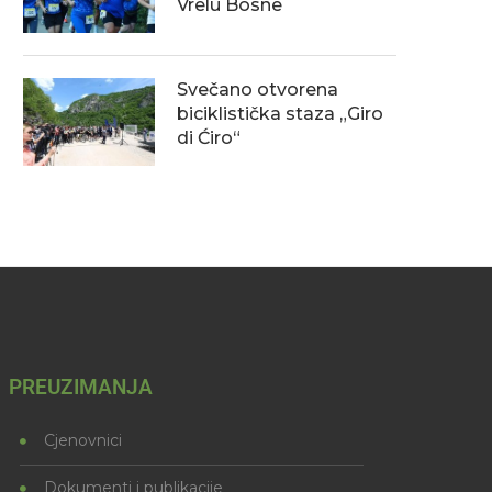
Vrelu Bosne
Svečano otvorena
biciklistička staza „Giro
di Ćiro“
PREUZIMANJA
Cjenovnici
Dokumenti i publikacije