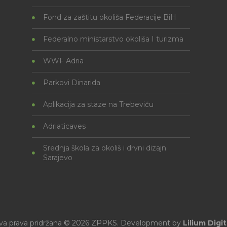
Fond za zaštitu okoliša Federacije BiH
Federalno ministarstvo okoliša I turizma
WWF Adria
Parkovi Dinarida
Aplikacija za staze na Trebeviću
Adriaticaves
Srednja škola za okoliš i drvni dizajn
Sarajevo
va prava pridržana © 2026 ZPPKS. Development by
Lilium Digit