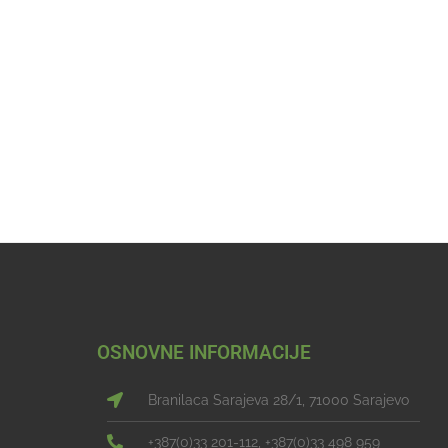
OSNOVNE INFORMACIJE
Branilaca Sarajeva 28/1, 71000 Sarajevo
+387(0)33 201-112, +387(0)33 498 959