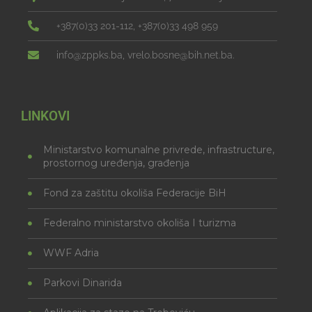
+387(0)33 201-112, +387(0)33 498 959
info@zppks.ba, vrelo.bosne@bih.net.ba.
LINKOVI
Ministarstvo komunalne privrede, infrastructure,
prostornog uređenja, građenja
Fond za zaštitu okoliša Federacije BiH
Federalno ministarstvo okoliša I turizma
WWF Adria
Parkovi Dinarida