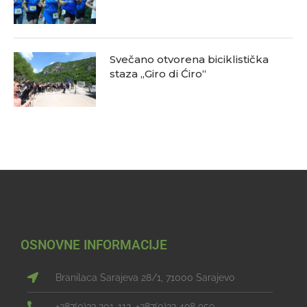
Svečano otvorena biciklistička
staza „Giro di Ćiro“
OSNOVNE INFORMACIJE
Branilaca Sarajeva 28/1, 71000 Sarajevo
+387(0)33 201-112, +387(0)33 498 959