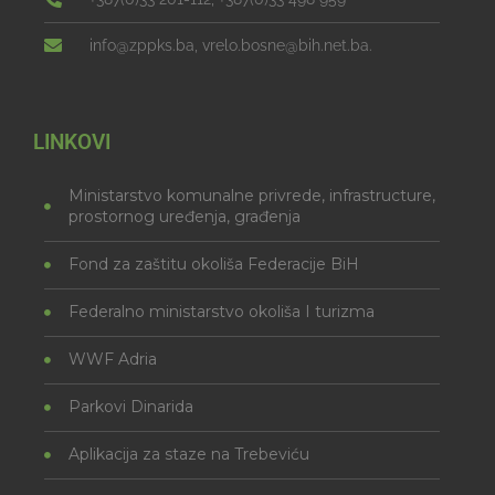
info@zppks.ba, vrelo.bosne@bih.net.ba.
LINKOVI
Ministarstvo komunalne privrede, infrastructure,
prostornog uređenja, građenja
Fond za zaštitu okoliša Federacije BiH
Federalno ministarstvo okoliša I turizma
WWF Adria
Parkovi Dinarida
Aplikacija za staze na Trebeviću