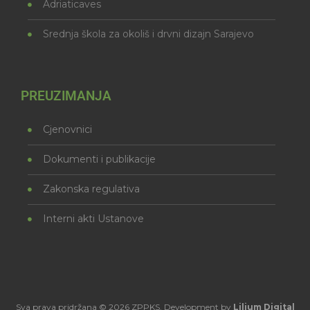
Adriaticaves
Srednja škola za okoliš i drvni dizajn Sarajevo
PREUZIMANJA
Cjenovnici
Dokumenti i publikacije
Zakonska regulativa
Interni akti Ustanove
Sva prava pridržana © 2026 ZPPKS. Development by
Lilium Digital