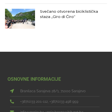
Svečano otvorena biciklistička
staza „Giro di Ćiro“
OSNOVNE INFORMACIJE
Branilaca Sarajeva 28/1, 71000 Sarajevo
+387(0)33 201-112, +387(0)33 498 959