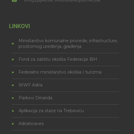
info@zppks.ba, vrelo.bosne@bih.net.ba.
LINKOVI
Ministarstvo komunalne privrede, infrastructure,
prostornog uređenja, građenja
Fond za zaštitu okoliša Federacije BiH
Federalno ministarstvo okoliša I turizma
WWF Adria
Parkovi Dinarida
Aplikacija za staze na Trebeviću
Adriaticaves