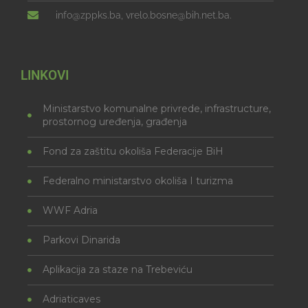
info@zppks.ba, vrelo.bosne@bih.net.ba.
LINKOVI
Ministarstvo komunalne privrede, infrastructure,
prostornog uređenja, građenja
Fond za zaštitu okoliša Federacije BiH
Federalno ministarstvo okoliša I turizma
WWF Adria
Parkovi Dinarida
Aplikacija za staze na Trebeviću
Adriaticaves