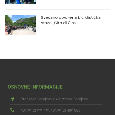
Svečano otvorena biciklistička
staza „Giro di Ćiro“
OSNOVNE INFORMACIJE
Branilaca Sarajeva 28/1, 71000 Sarajevo
+387(0)33 201-112, +387(0)33 498 959