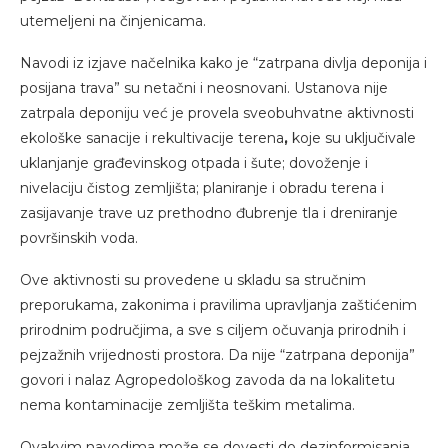
utemeljeni na činjenicama.
Navodi iz izjave načelnika kako je “zatrpana divlja deponija i
posijana trava” su netačni i neosnovani. Ustanova nije
zatrpala deponiju već je provela sveobuhvatne aktivnosti
ekološke sanacije i rekultivacije terena
,
koje su uključivale
uklanjanje građevinskog otpada i šute; dovoženje i
nivelaciju čistog zemljišta; planiranje i obradu terena i
zasijavanje trave uz prethodno đubrenje tla i dreniranje
površinskih voda.
Ove aktivnosti su provedene u skladu sa stručnim
preporukama, zakonima i pravilima upravljanja zaštićenim
prirodnim područjima, a sve s ciljem očuvanja prirodnih i
pejzažnih vrijednosti prostora. Da nije “zatrpana deponija”
govori i nalaz Agropedološkog zavoda da na lokalitetu
nema kontaminacije zemljišta teškim metalima.
Ovakvim navodima može se dovesti do dezinformisanja