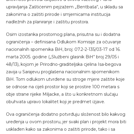
upravljanja Zaštićenim pejzažem „Bentbaša“, u skladu sa
zakonima o zaštiti prirode i smjernicama institucija
nadležnih za planiranje i zaštitu prostora.
Osim izostanka prostornog plana, prisutna su i dodatna
ograničenja – definisana Odlukom Komisije za očuvanje
nacionalnih spomenika BiH, broj: 07.2-2-135/03-17 od 16.
marta 2005. godine („Službeni glasnik BiH“ broj 29/05 i
48/13), kojom je Prirodno-graditeljska cjelina Isa-begova
zavija u Sarajevu proglašena nacionalnim spomenikom
BiH. Tom odlukom utvrđene su stroge mjere zaštite koje
se odnose na cijeli prostor koji se prostire 100 metara s
obje strane rijeke Miljacke, a što u konkretnom slučaju
obuhvata upravo lokalitet koji je predmet izjave.
Ova ograničenja dodatno potvrđuju složenost bilo kakvog
uređenja u ovom prostoru, jer svaki plan i projekt mora biti
usklađen kako sa zakonima o zaštiti prirode, tako i sa