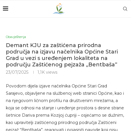
Obavještenja
Demant KJU za zaštićena prirodna
područja na izjavu načelnika Općine Stari
Grad u vezi s uređenjem lokaliteta na
području Zaštićenog pejzaža „Bentbaša“
23/07/2025
1,1K
views
Povodom dijela izjave načelnika Općine Stari Grad
Sarajevo, objavljene na službenoj web stranici Općine, kao i
na njegovom ličnom profilu na društvenim mrežama, a
koja se odnosi na stanje i uređenje prostora s desne strane
šetnice Dariva prema Kozijoj ćupriji – osjećamo se dužnim,
kao upravitelji zaštićenog prirodnog područja Zaštićeni
pejzaž “Bentbaša”, reagovati i pojasniti navode koji nisu