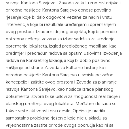
razvoja Kantona Sarajevo i Zavoda za kulturno-historijsko i
prirodno naslijeđe Kantona Sarajevo donese povoljno
rješenje koje bi dalo odgovore vezane za način i vrstu
intervencija koje bi rezultirale uređenjem i opremanjem
ovog prostora. Izradom idejnog projekta, koji bi ponudio
potrebna rješenja vezana za izbor sadržaja za uređenje i
opremanje lokaliteta, izgled predloženog mobilijara, kao i
predmjer i predračun radova sa opštim uslovima izvođenja
radova na konkretnoj lokaciji, a koji bi dobio pozitivno
mišljenje od strane Zavoda za kulturno-historijsko i
prirodno naslijeđe Kantona Sarajevo u smislu pejzažne
koncepcije i zaštite ovog prostora i Zavoda za planiranje
razvoja Kantona Sarajevo, kao nosioca izrade planskog
dokumenta, stvorili bi se uslovi za mogućnost realizacije i
planskog uređenja ovog lokaliteta. Međutim do sada se
takve vrste aktivnosti nisu desile, Općina je uradila
samostalno projektno rješenje koje nije u skladu sa
vrijednostima zaštite prirode ovoga područja kao ni sa