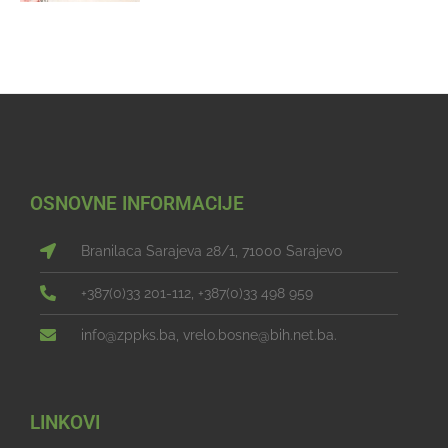
OSNOVNE INFORMACIJE
Branilaca Sarajeva 28/1, 71000 Sarajevo
+387(0)33 201-112, +387(0)33 498 959
info@zppks.ba, vrelo.bosne@bih.net.ba.
LINKOVI