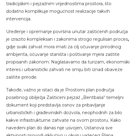
tradicijskim i pejzažnim vrijednostima prostora, što
dodatno komplikuje mogućnost realizacije takvih
intervencija.
Uređenje i opremanje površina unutar zaštićenih područja
je izrazito kompleksan i zakonima strogo regulisan proces
,
gdje svaki zahvat mora imati za cilj očuvanje prirodnog
ambijenta, očuvanje staništa i poštivanje mjera zaštite
propisanih zakonom. Naglašavamo da turizam, ekonomski
interes i urbanistički zahvati ne smiju biti iznad obaveze
zaštite prirode.
Takođe, važno je istaći da je Prostorni plan područja
posebnog obilježja Zaštićeni pejzaž „Bentbaša“ temeljni
dokument koji predstavlja osnov za pribavljanje
urbanističkih i građevinskih dozvola, neophodnih za bilo
kakve infrastrukturne zahvate na ovom prostoru. Kako
navedeni plan do danas nije usvojen, Ustanova sve
aktivnosti provodi isključivo u okviru važećeg Plana