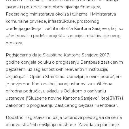
javnosti i potencijalnog obmanjivanja finansijera,
Federalnog ministarstva okoliša i turizma i Ministarstva
komunalne privrede, infrastrukture, prostornog
uređenja,građenja i zaštite okoliša Kantona Sarajevo, koji su
učestvovali u podršci projektu sanacije i rekultivacije ovog
prostora.
Podsjećamo da je Skupština Kantona Sarajevo 2017.
godine donijela odluku o proglašenju Bentbaše zaštićenim
pejzažem, uz saglasnost svih relevantnih institucija,
uključujući i Općinu Stari Grad. Upravljanje ovim područjem
je povjereno Kantonalnoj javnoj ustanovi za zaštićena
prirodna područja
,
u skladu s Odlukom o osnivanju
ustanove (“Službene novine Kantona Sarajevo”, broj 31/17) i
Zakonom o proglašenju Zaštićenog pejzaža “Bentbaša”.
Dodatno naglašavamo da ja Ustanova predlagala da se na
osnovu stručnih mišljenja od strane Zavoda za planiranje