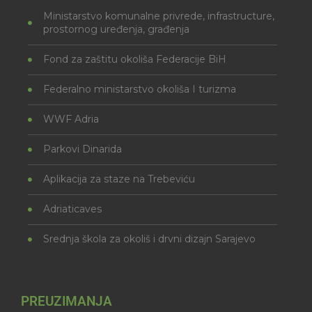
Ministarstvo komunalne privrede, infrastructure,
prostornog uređenja, građenja
Fond za zaštitu okoliša Federacije BiH
Federalno ministarstvo okoliša I turizma
WWF Adria
Parkovi Dinarida
Aplikacija za staze na Trebeviću
Adriaticaves
Srednja škola za okoliš i drvni dizajn Sarajevo
PREUZIMANJA