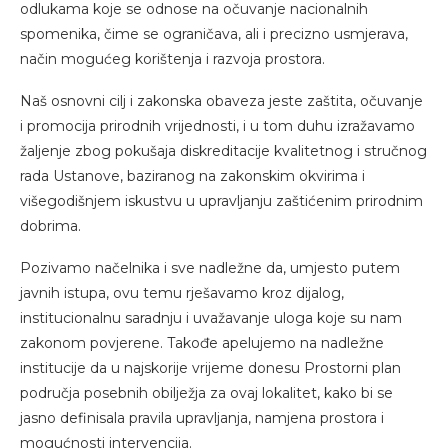
odlukama koje se odnose na očuvanje nacionalnih
spomenika, čime se ograničava, ali i precizno usmjerava,
način mogućeg korištenja i razvoja prostora.
Naš osnovni cilj i zakonska obaveza jeste zaštita, očuvanje
i promocija prirodnih vrijednosti, i u tom duhu izražavamo
žaljenje zbog pokušaja diskreditacije kvalitetnog i stručnog
rada Ustanove, baziranog na zakonskim okvirima i
višegodišnjem iskustvu u upravljanju zaštićenim prirodnim
dobrima.
Pozivamo načelnika i sve nadležne da, umjesto putem
javnih istupa, ovu temu rješavamo kroz dijalog,
institucionalnu saradnju i uvažavanje uloga koje su nam
zakonom povjerene. Takođe apelujemo na nadležne
institucije da u najskorije vrijeme donesu Prostorni plan
područja posebnih obilježja za ovaj lokalitet, kako bi se
jasno definisala pravila upravljanja, namjena prostora i
mogućnosti intervencija.