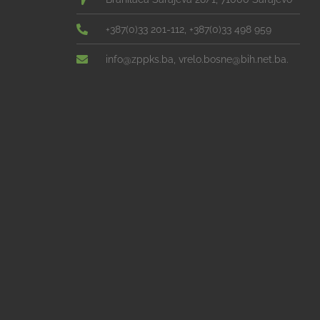
+387(0)33 201-112, +387(0)33 498 959
info@zppks.ba, vrelo.bosne@bih.net.ba.