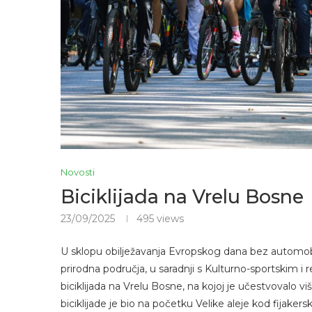
Novosti
Biciklijada na Vrelu Bosne
23/09/2025
495
views
U sklopu obilježavanja Evropskog dana bez automobi
prirodna područja, u saradnji s Kulturno-sportskim i
biciklijada na Vrelu Bosne, na kojoj je učestvovalo vi
biciklijade je bio na početku Velike aleje kod fijakers