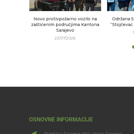
sastanak
Novo protivpožarno vozilo na
Održana 5
h područja
zaštićenim područjima Kantona
“Stojčevac
Sarajevo
23/07/2026
OSNOVNE INFORMACIJE
Branilaca Sarajeva 28/1, 71000 Sarajevo