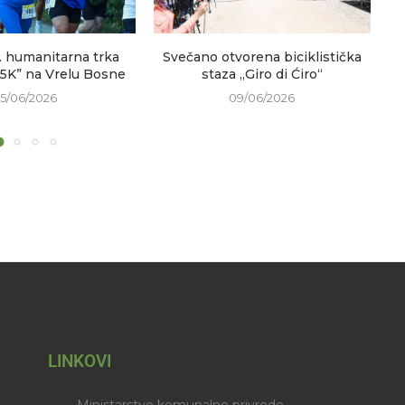
. humanitarna trka
Svečano otvorena biciklistička
V
 5K” na Vrelu Bosne
staza „Giro di Ćiro“
15/06/2026
09/06/2026
LINKOVI
Ministarstvo komunalne privrede,