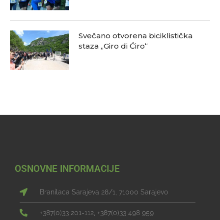
Svečano otvorena biciklistička
staza „Giro di Ćiro“
OSNOVNE INFORMACIJE
Branilaca Sarajeva 28/1, 71000 Sarajevo
+387(0)33 201-112, +387(0)33 498 959