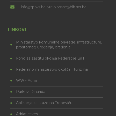
info@zppks.ba, vrelo.bosne@bih.net.ba.
LINKOVI
Ministarstvo komunalne privrede, infrastructure,
prostornog uređenja, građenja
Fond za zaštitu okoliša Federacije BiH
Federalno ministarstvo okoliša I turizma
WWF Adria
Parkovi Dinarida
Aplikacija za staze na Trebeviću
Adriaticaves