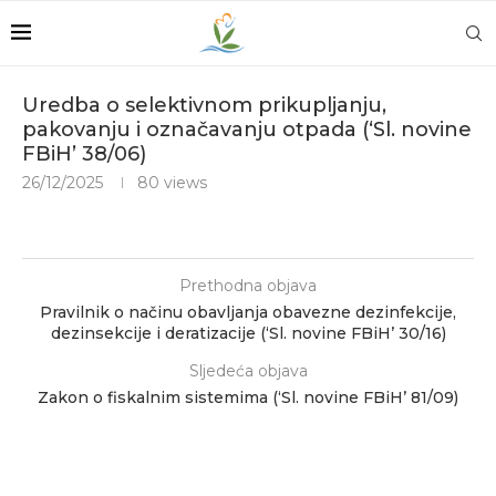
Uredba o selektivnom prikupljanju,
pakovanju i označavanju otpada (‘Sl. novine
FBiH’ 38/06)
26/12/2025
80
views
Prethodna objava
Pravilnik o načinu obavljanja obavezne dezinfekcije,
dezinsekcije i deratizacije (‘Sl. novine FBiH’ 30/16)
Sljedeća objava
Zakon o fiskalnim sistemima (‘Sl. novine FBiH’ 81/09)