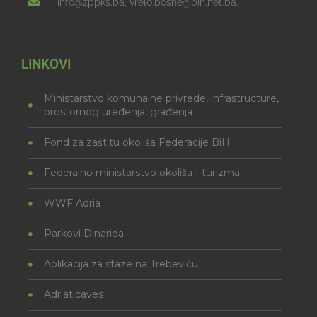
info@zppks.ba, vrelo.bosne@bih.net.ba.
LINKOVI
Ministarstvo komunalne privrede, infrastructure,
prostornog uređenja, građenja
Fond za zaštitu okoliša Federacije BiH
Federalno ministarstvo okoliša I turizma
WWF Adria
Parkovi Dinarida
Aplikacija za staze na Trebeviću
Adriaticaves