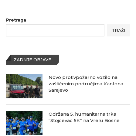
Pretraga
TRAŽI
ZADNJE OBJAVE
Novo protivpožarno vozilo na
zaštićenim područjima Kantona
Sarajevo
Održana 5. humanitarna trka
“Stojčevac 5K” na Vrelu Bosne