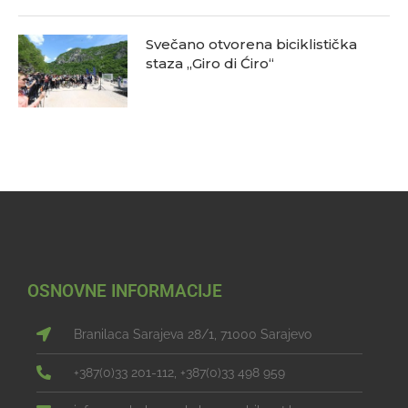
Svečano otvorena biciklistička
staza „Giro di Ćiro“
OSNOVNE INFORMACIJE
Branilaca Sarajeva 28/1, 71000 Sarajevo
+387(0)33 201-112, +387(0)33 498 959